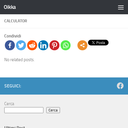
Oikka
Salta al contenuto
CALCULATOR
Condividi
No related posts.
SEGUICI:
Cerca
Cerca
Ultimi Post