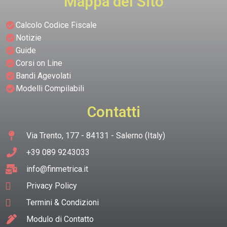
Mappa del Sito
Calcolo Codice Fiscale
Notizie
Guide
Corsi on Line
Bandi Agevolati
Modelli Compilabili
Contatti
Via Trento, 177 - 84131 - Salerno (Italy)
+39 089 9243033
info@finmetrica.it
Privacy Policy
Termini & Condizioni
Modulo di Contatto