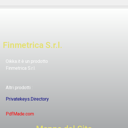
Finmetrica S.r.l.
Oikka.it è un prodotto
Finmetrica S.r.l.
Altri prodotti :
Privatekeys.Directory
PdfMade.com