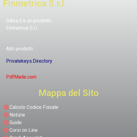
Finmetrica S.r.l.
Oikka.it è un prodotto
Finmetrica S.r.l.
Altri prodotti :
Privatekeys.Directory
PdfMade.com
Mappa del Sito
Calcolo Codice Fiscale
Notizie
Guide
Corsi on Line