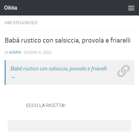
Oikka
Salta al contenuto
UNCATEGORIZED
Babà rustico con salsiccia, provola e friarelli
DI
ADMIN
·
GIUGNO 6, 2022
Babà rustico con salsiccia, provola e friarelli
→
ECCO LA RICETTA!